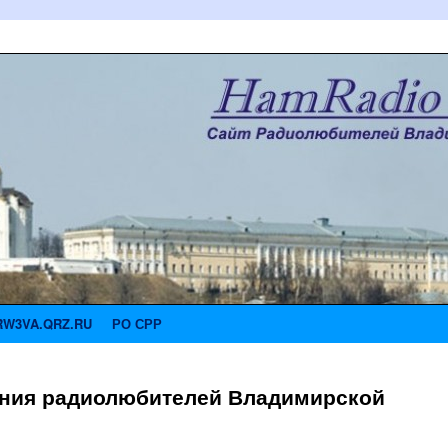
RW3VA.QRZ.RU
РО СРР
ания радиолюбителей Владимирской