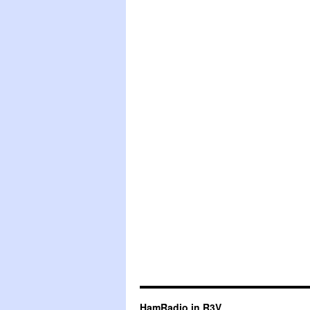
HamRadio in R3V