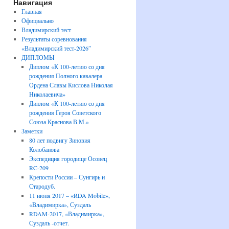
Навигация
Главная
Официально
Владимирский тест
Результаты соревнования
«Владимирский тест-2026″
ДИПЛОМЫ
Диплом «К 100-летию со дня
рождения Полного кавалера
Ордена Славы Кислова Николая
Николаевича»
Диплом «К 100-летию со дня
рождения Героя Советского
Союза Краснова В.М.»
Заметки
80 лет подвигу Зиновия
Колобанова
Экспедиция городище Осовец
RC-209
Крепости России – Сунгирь и
Стародуб.
11 июня 2017 – «RDA Mobile»,
«Владимирка», Суздаль
RDAM-2017, «Владимирка»,
Суздаль -отчет.