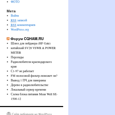
ФОТО
Мета
Войти
RSS
записей
RSS
комментариев
WordPress.org
Форум CQHAM.RU
Шлюз для пейджера (HF Gate)
китайский SV28 VSWR & POWER
METER
Персеиды
Радиолюбители краснодарского
края
С1-97 не работает
FM полосовой фильтр-поможет ли?
Вывод 1 ПЧ для панорамы
Дерево в радиолюбительстве
Локальный сервер времени
Схема блока питания Mean Well SE-
1500-12
Сайт работает на WordPress.